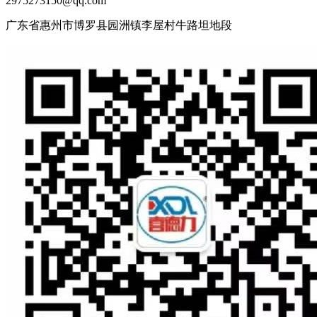
2975273150@qq.com
广东省惠州市博罗县园洲镇李屋村牛路坦地段