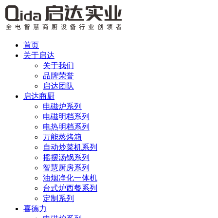
首页
关于启达
关于我们
品牌荣誉
启达团队
启达商厨
电磁炉系列
电磁明档系列
电热明档系列
万能蒸烤箱
自动炒菜机系列
摇摆汤锅系列
智慧厨房系列
油烟净化一体机
台式炉西餐系列
定制系列
喜德力