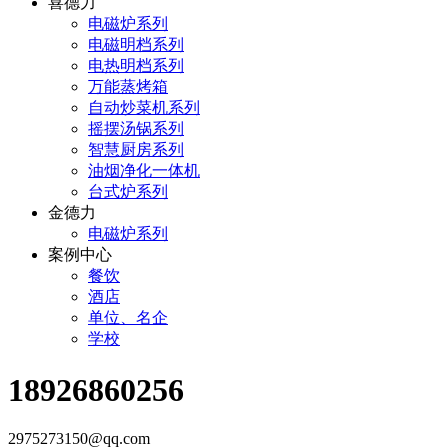
喜德力
电磁炉系列
电磁明档系列
电热明档系列
万能蒸烤箱
自动炒菜机系列
摇摆汤锅系列
智慧厨房系列
油烟净化一体机
台式炉系列
金德力
电磁炉系列
案例中心
餐饮
酒店
单位、名企
学校
18926860256
2975273150@qq.com