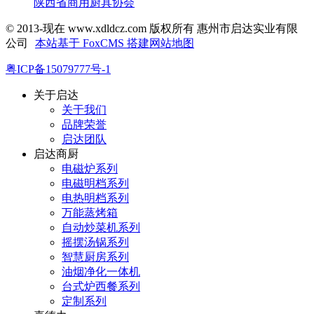
陕西省商用厨具协会
© 2013-现在 www.xdldcz.com 版权所有 惠州市启达实业有限
公司
本站基于 FoxCMS 搭建
网站地图
粤ICP备15079777号-1
关于启达
关于我们
品牌荣誉
启达团队
启达商厨
电磁炉系列
电磁明档系列
电热明档系列
万能蒸烤箱
自动炒菜机系列
摇摆汤锅系列
智慧厨房系列
油烟净化一体机
台式炉西餐系列
定制系列