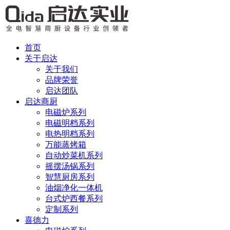
首页
关于启达
关于我们
品牌荣誉
启达团队
启达商厨
电磁炉系列
电磁明档系列
电热明档系列
万能蒸烤箱
自动炒菜机系列
摇摆汤锅系列
智慧厨房系列
油烟净化一体机
台式炉西餐系列
定制系列
喜德力