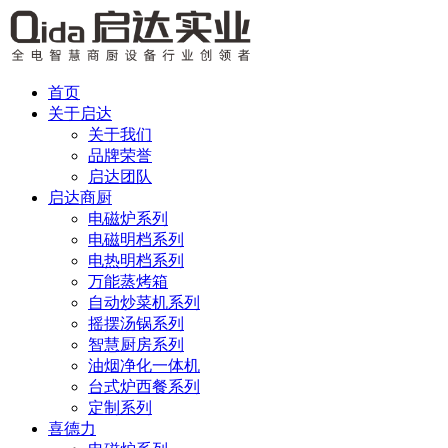
首页
关于启达
关于我们
品牌荣誉
启达团队
启达商厨
电磁炉系列
电磁明档系列
电热明档系列
万能蒸烤箱
自动炒菜机系列
摇摆汤锅系列
智慧厨房系列
油烟净化一体机
台式炉西餐系列
定制系列
喜德力