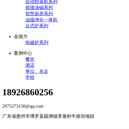
自动炒菜机系列
摇摆汤锅系列
智慧厨房系列
油烟净化一体机
台式炉系列
金德力
电磁炉系列
案例中心
餐饮
酒店
单位、名企
学校
18926860256
2975273150@qq.com
广东省惠州市博罗县园洲镇李屋村牛路坦地段