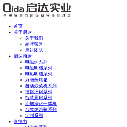
首页
关于启达
关于我们
品牌荣誉
启达团队
启达商厨
电磁炉系列
电磁明档系列
电热明档系列
万能蒸烤箱
自动炒菜机系列
摇摆汤锅系列
智慧厨房系列
油烟净化一体机
台式炉西餐系列
定制系列
喜德力